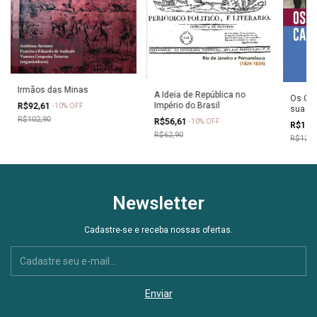
Irmãos das Minas
A Ideia de República no
Os Car
Império do Brasil
R$92,61
-
10
%
OFF
sua Tr
R$102,90
Intern
R$56,61
-
10
%
OFF
R$116
1963)
R$62,90
R$129,
Newsletter
Cadastre-se e receba nossas ofertas.