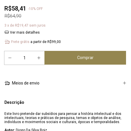
R$58,41
-
10
%
OFF
R$64,90
3
x de
R$19,47
sem juros
Ver mais detalhes
Frete grátis
a partir de
R$99,00
Meios de envio
Descrição
Este livro pretende dar subsídios para pensar a história intelectual e dos
intelectuais, teorias e práticas de pesquisa, temas e objetos de análise,
indivíduos e movimentos sociais e culturais, épocas e temporalidades.
Autor:
Diogo Da Silva Roiz