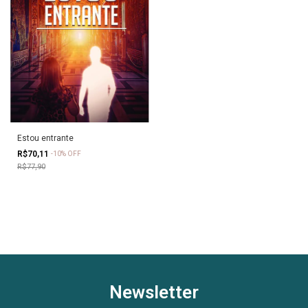
Estou entrante
R$70,11
-
10
%
OFF
R$77,90
Newsletter