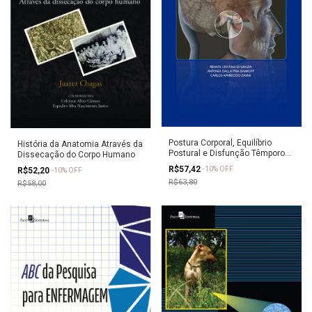
Postura Corporal, Equilíbrio
História da Anatomia Através da
Postural e Disfunção Têmporo
Dissecação do Corpo Humano
Mandibular
R$57,42
-
10
%
OFF
R$52,20
-
10
%
OFF
R$63,80
R$58,00