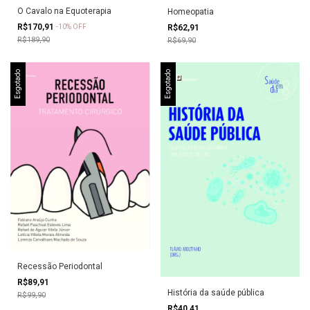
O Cavalo na Equoterapia
Homeopatia
R$170,91
R$62,91
-
10
%
OFF
R$189,90
R$69,90
Esgotado
Esgotado
Recessão Periodontal
R$89,91
História da saúde pública
R$99,90
R$40,41