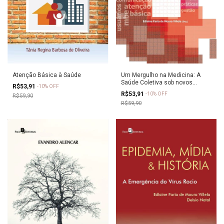
Um Mergulho na Medicina: A
Atenção Básica à Saúde
Saúde Coletiva sob novos
R$53,91
-
10
%
OFF
olhares
R$53,91
-
10
%
OFF
R$59,90
R$59,90