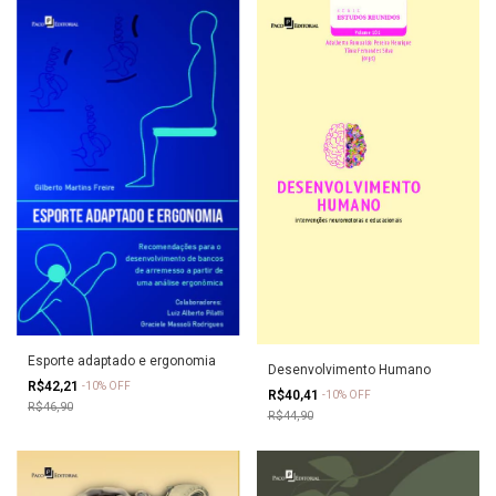
Esporte adaptado e ergonomia
Desenvolvimento Humano
R$42,21
-
10
%
OFF
R$40,41
-
10
%
OFF
R$46,90
R$44,90