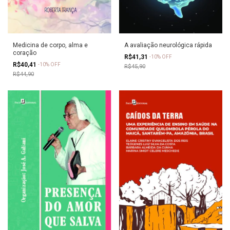
A avaliação neurológica rápida
Medicina de corpo, alma e
coração
R$41,31
-
10
%
OFF
R$40,41
-
10
%
OFF
R$45,90
R$44,90