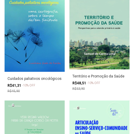
Território e Promoção da Saúde
Cuidados paliativos oncológicos
R$48,51
-
10
%
OFF
R$41,31
-
10
%
OFF
R$53,90
R$45,90