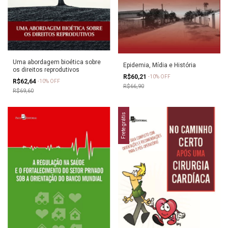
Uma abordagem bioética sobre
Epidemia, Mídia e História
os direitos reprodutivos
R$60,21
-
10
%
OFF
R$62,64
-
10
%
OFF
R$66,90
R$69,60
Frete grátis