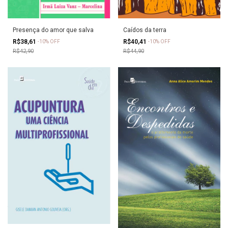
Caídos da terra
Presença do amor que salva
R$40,41
R$38,61
-
10
%
OFF
-
10
%
OFF
R$44,90
R$42,90