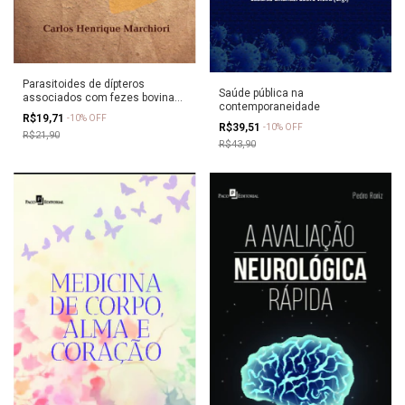
Parasitoides de dípteros
Saúde pública na
associados com fezes bovinas
contemporaneidade
nos estados de Goiás e Minas
R$19,71
-
10
%
OFF
Gerais
R$39,51
-
10
%
OFF
R$21,90
R$43,90