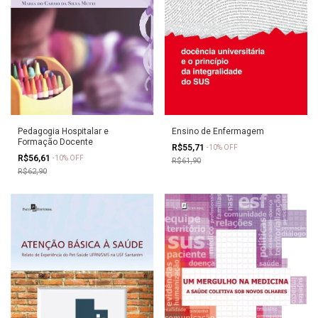
Ensino de Enfermagem
Pedagogia Hospitalar e
Formação Docente
R$55,71
-
10
%
OFF
R$56,61
-
10
%
OFF
R$61,90
R$62,90