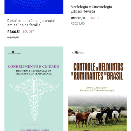
Morfologia e Cinesiologia -
Edição Revista
R$215,10
-
10
%
OFF
Desafios da prática gerencial
R$239,00
em saúde da família
R$66,51
-
10
%
OFF
R$73,90