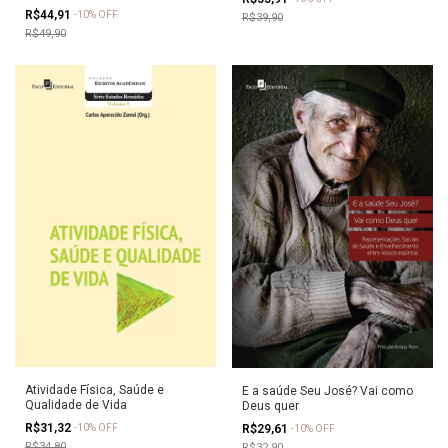
R$44,91
-
10
%
OFF
R$39,90
R$49,90
Atividade Física, Saúde e
E a saúde Seu José? Vai como
Qualidade de Vida
Deus quer
R$31,32
R$29,61
-
10
%
OFF
-
10
%
OFF
R$34,80
R$32,90