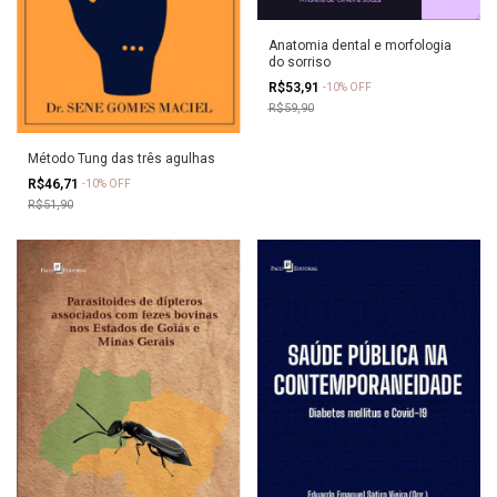
Anatomia dental e morfologia
do sorriso
R$53,91
-
10
%
OFF
R$59,90
Método Tung das três agulhas
R$46,71
-
10
%
OFF
R$51,90