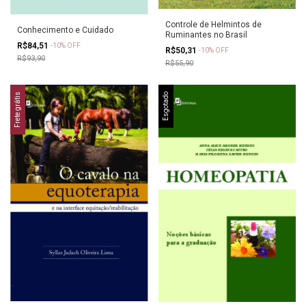
Controle de Helmintos de
Conhecimento e Cuidado
Ruminantes no Brasil
R$84,51
-
10
%
OFF
R$50,31
-
10
%
OFF
R$93,90
R$55,90
Frete grátis
Esgotado