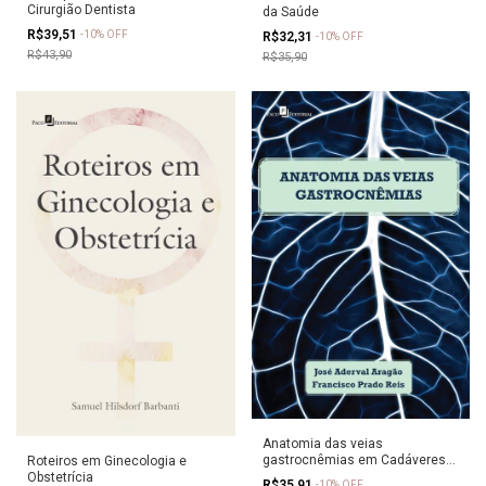
Cirurgião Dentista
da Saúde
R$39,51
-
10
%
OFF
R$32,31
-
10
%
OFF
R$43,90
R$35,90
Anatomia das veias
gastrocnêmias em Cadáveres
Roteiros em Ginecologia e
Humanos Adultos
Obstetrícia
R$35,91
-
10
%
OFF