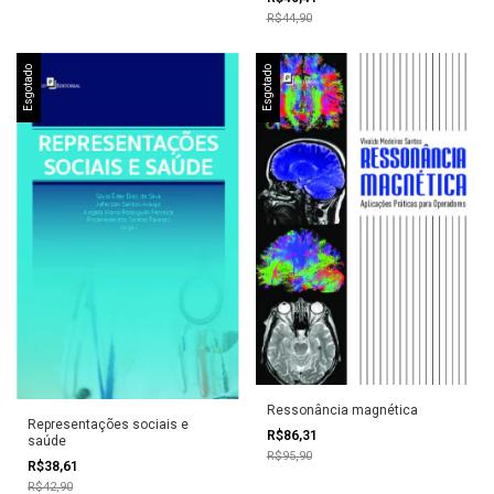
R$44,90
Esgotado
Esgotado
Ressonância magnética
Representações sociais e
R$86,31
saúde
R$95,90
R$38,61
R$42,90