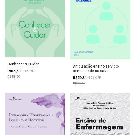
Conhecer & Cuidar
Articulação ensino-serviço-
comunidade na saúde
R$52,20
-
10
%
OFF
R$58,00
R$50,31
-
10
%
OFF
R$55,90