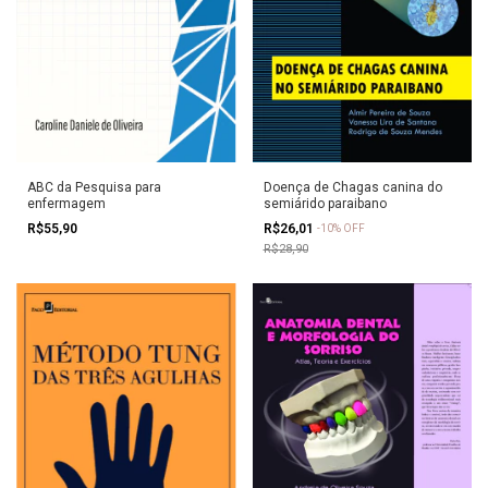
Doença de Chagas canina do
ABC da Pesquisa para
semiárido paraibano
enfermagem
R$26,01
R$55,90
-
10
%
OFF
R$28,90