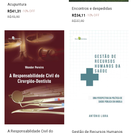
Acupuntura
Encontros e despedidas
R$41,31
-
10
%
OFF
R$34,11
-
10
%
OFF
R$45,90
R$37,90
A Responsabilidade Civil do
Gestão de Recursos Humanos