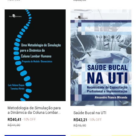
Metodologia de Simulação para
a Dinâmica da Coluna Lombar
Saúde Bucal na UTI
Humana
R$40,41
-
10
%
OFF
R$42,21
-
10
%
OFF
R$44,90
R$46,90