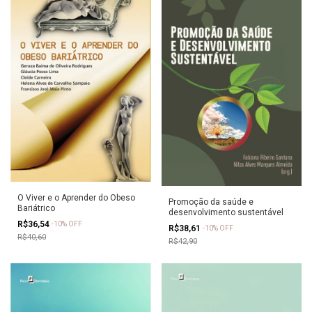
O Viver e o Aprender do Obeso
Promoção da saúde e
Bariátrico
desenvolvimento sustentável
R$36,54
-
10
%
OFF
R$38,61
-
10
%
OFF
R$40,60
R$42,90