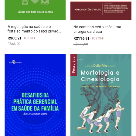
A regulação na saúde e o
No caminho certo após uma
fortalecimento do setor privado
cirurgia cardíaca
sob a orientação do Banco
R$60,21
-
10
%
OFF
R$116,91
-
10
%
OFF
Mundial
R$66,90
R$129,90
Frete grátis