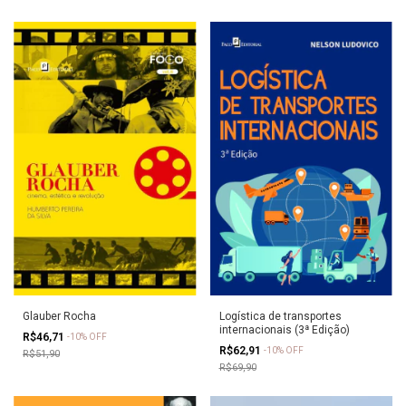
Glauber Rocha
Logística de transportes
internacionais (3ª Edição)
R$46,71
-
10
%
OFF
R$62,91
-
10
%
OFF
R$51,90
R$69,90