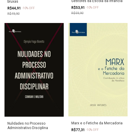
Gestores da Escola da Infância
bruxas
R$53,91
-
10
%
OFF
R$44,91
-
10
%
OFF
R$59,90
R$49,90
Marx e o Fetiche da Mercadoria
Nulidades no Processo
Administrativo Disciplina
R$77,31
-
10
%
OFF