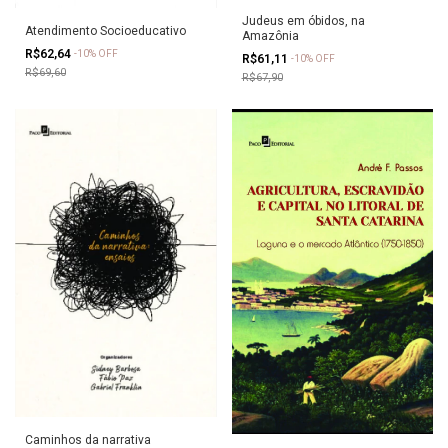
Judeus em óbidos, na
Atendimento Socioeducativo
Amazônia
R$62,64
-
10
%
OFF
R$61,11
-
10
%
OFF
R$69,60
R$67,90
Caminhos da narrativa