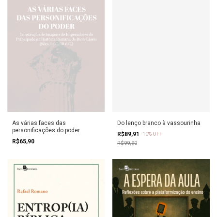
As várias faces das
Do lenço branco à vassourinha
personificações do poder
R$89,91
-
10
%
OFF
R$65,90
R$99,90