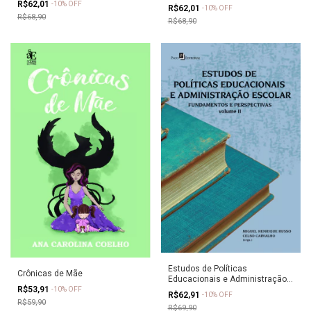
R$62,01
-
10
%
OFF
R$62,01
-
10
%
OFF
R$68,90
R$68,90
Estudos de Políticas
Crônicas de Mãe
Educacionais e Administração
R$53,91
Escolar (Vol. 2)
-
10
%
OFF
R$62,91
-
10
%
OFF
R$59,90
R$69,90