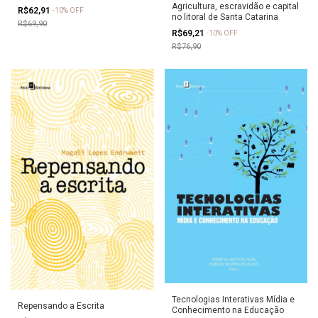
Agricultura, escravidão e capital
R$62,91
-
10
%
OFF
no litoral de Santa Catarina
R$69,90
R$69,21
-
10
%
OFF
R$76,90
Tecnologias Interativas Mídia e
Repensando a Escrita
Conhecimento na Educação