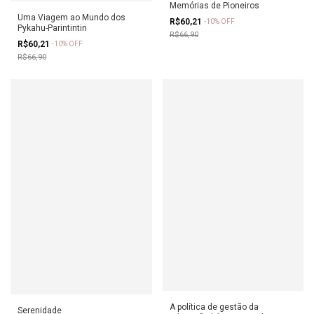
Memórias de Pioneiros
Uma Viagem ao Mundo dos
R$60,21
-
10
%
OFF
Pykahu-Parintintin
R$66,90
R$60,21
-
10
%
OFF
R$66,90
A política de gestão da
Serenidade