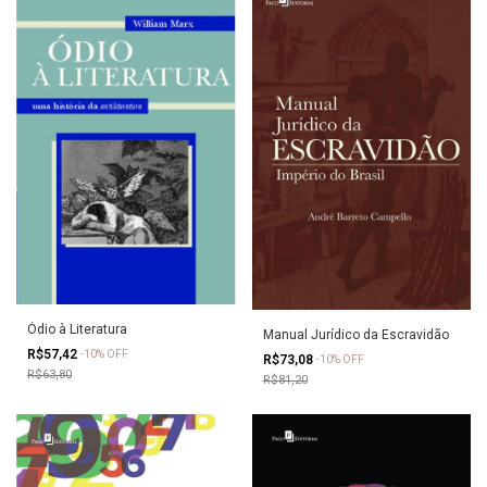
Ódio à Literatura
Manual Jurídico da Escravidão
R$57,42
-
10
%
OFF
R$73,08
-
10
%
OFF
R$63,80
R$81,20