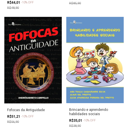
R$44,01
-
10
%
OFF
R$85,90
R$48,90
Brincando e aprendendo
Fofocas da Antiguidade
habilidades sociais
R$51,21
-
10
%
OFF
R$35,01
-
10
%
OFF
R$56,90
R$38,90