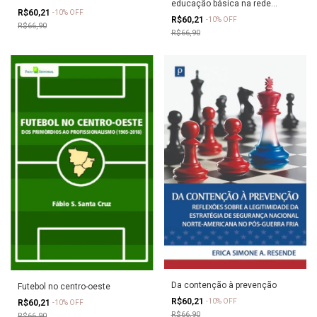
educação básica na rede
R$60,21
-
10
%
OFF
estadual de ensino do Rio
R$60,21
-
10
%
OFF
Grande do Sul (2007-2010)
R$66,90
R$66,90
Da contenção à prevenção
Futebol no centro-oeste
R$60,21
-
10
%
OFF
R$60,21
-
10
%
OFF
R$66,90
R$66,90