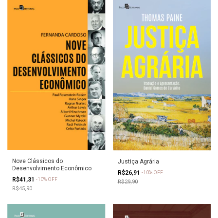
Nove Clássicos do
Justiça Agrária
Desenvolvimento Econômico
R$26,91
-
10
%
OFF
R$41,31
-
10
%
OFF
R$29,90
R$45,90