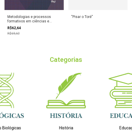
Metodologias e processos
"Pisar o Toré"
formativos em ciências e
matemática
R$62,64
R$69,60
Categorias
s Biológicas
História
Educa