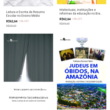
Intelectuais, instituições e
Leitura e Escrita de Resumo
reformas da educação no Brasil
Escolar no Ensino Médio
República
R$62,64
-
10
%
OFF
R$62,64
-
10
%
OFF
R$69,60
R$69,60