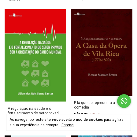
É lá que se representa a
comédia
A regulação na saúde e o
fortalecimento do setor privado
R$60,21
-
10
%
OFF
sob a orientação do Banco
Ao navegar por este site
você aceita o uso de cookies
para agilizar
R$66,90
R$60,21
-
10
%
OFF
Mundial
a sua experiência de compra.
Entendi
R$66,90