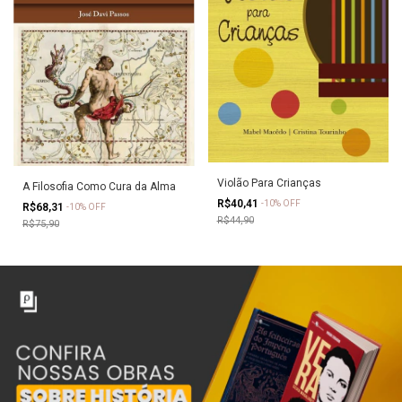
Violão Para Crianças
A Filosofia Como Cura da Alma
R$40,41
-
10
%
OFF
R$68,31
-
10
%
OFF
R$44,90
R$75,90