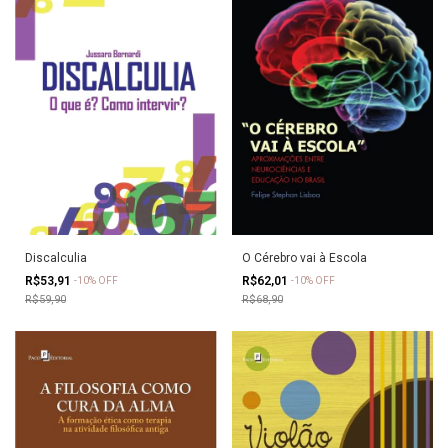
Discalculia
O Cérebro vai à Escola
R$53,91
R$62,01
-
10
%
OFF
-
10
%
OFF
R$59,90
R$68,90